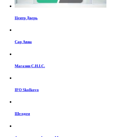
Центр Дверь
Cар Авиа
Магазин C.H.I.C.
IFO Skolkovo
Шелдом