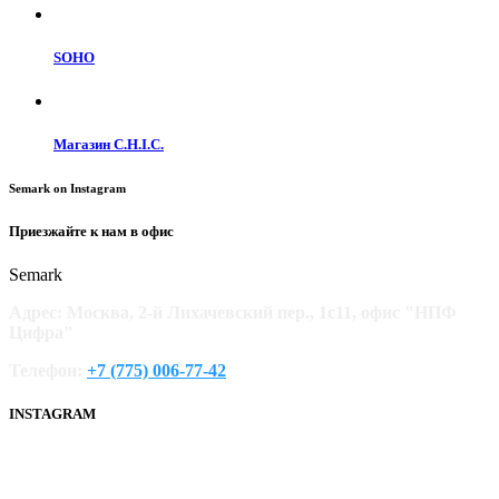
SOHO
Магазин C.H.I.C.
Semark on Instagram
Приезжайте к нам в офис
Semark
Адрес:
Москва
,
2-й Лихачевский пер., 1с11,
офис "НПФ
Цифра"
Телефон:
+7 (775) 006-77-42
INSTAGRAM