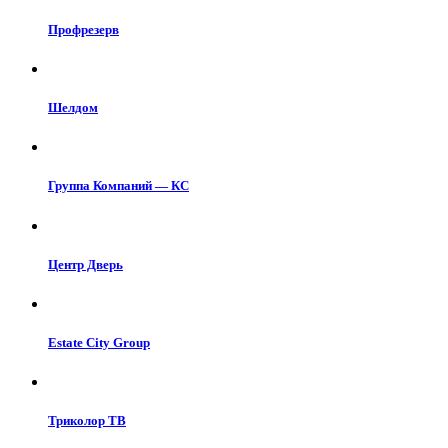
Профрезерв
Шелдом
Группа Компаний — КС
Центр Дверь
Estate City Group
Триколор ТВ